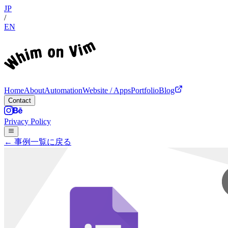
JP
/
EN
Home
About
Automation
Website / Apps
Portfolio
Blog
Contact
Privacy Policy
← 事例一覧に戻る