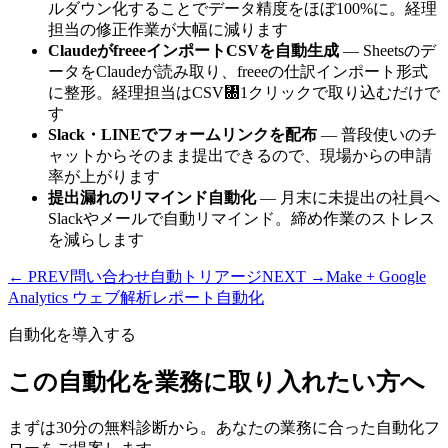
ルダウン化することでデータ精度をほぼ100%に。経理
担当の修正作業が大幅に減ります
ClaudeがfreeeインポートCSVを自動生成
— Sheetsのデ
ータをClaudeが読み取り、freeeの仕訳インポート形式
に整形。経理担当はCSV㄀1クリックで取り込むだけで
す
Slack・LINEでフォームリンクを配布
— 普段使いのチ
ャットからそのまま提出できるので、現場からの申請
率が上がります
提出漏れのリマインド自動化
— 月末に未提出の社員へ
Slackやメールで自動リマインド。締め作業のストレス
を減らします
← PREV
問い合わせ自動トリアージ
NEXT →
Make + Google
Analytics ウェブ解析レポート自動化
自動化を導入する
この自動化を業務に取り入れたい方へ
まずは30分の無料診断から。あなたの業務に合った自動化フ