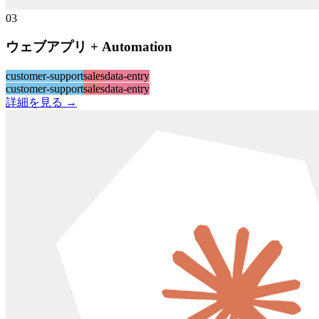
03
ウェブアプリ + Automation
customer-support
sales
data-entry
customer-support
sales
data-entry
詳細を見る →