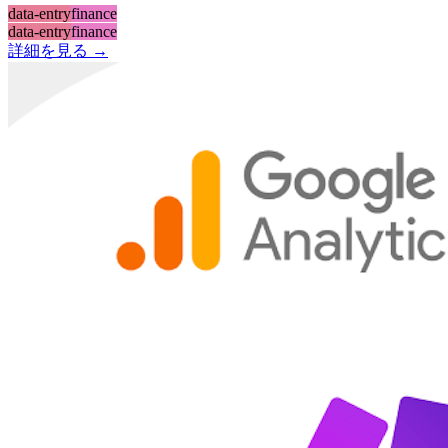
data-entry
finance
data-entry
finance
詳細を見る →